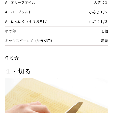
A：オリーブオイル
大さじ１
A：ハーブソルト
小さじ１/２
A：にんにく（すりおろし）
小さじ１/３
ゆで卵
１個
ミックスビーンズ（サラダ用）
適量
作り方
１・切る