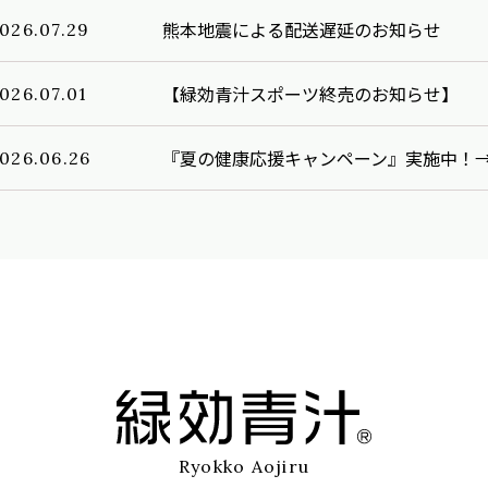
熊本地震による配送遅延のお知らせ
026.07.29
【緑効青汁スポーツ終売のお知らせ】
026.07.01
『夏の健康応援キャンペーン』実施中！
026.06.26
青汁を使ったおいしいレシピ『トロっと
026.07.26
加しました。
青汁を使ったおいしいレシピ『もちもち
026.06.26
青汁を使ったおいしいレシピ『たことえ
026.05.26
しました。
Ryokko Aojiru
青汁を使ったおいしいレシピ『アスパラ
026.04.26