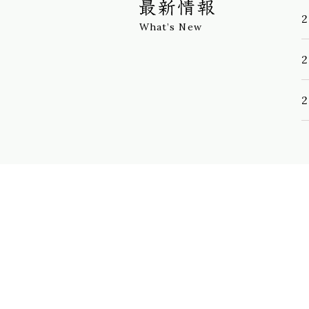
2
What’s New
2
2
2
2
2
2