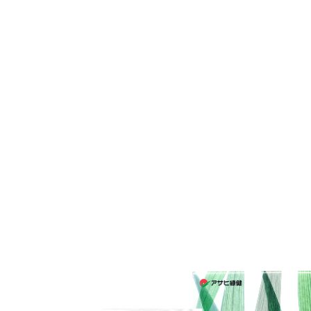
2
2
2