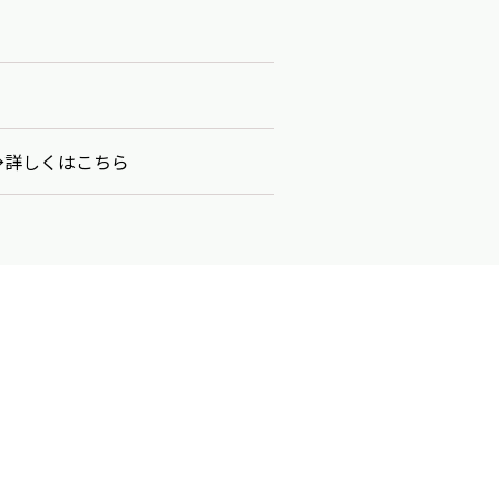
→詳しくはこちら
なすの冷しゃぶごまみそだれ』を追
水まんじゅう』を追加しました。
びのわさびマヨソース和え』を追加
ベーコンの洋風焼うどん』を追加し