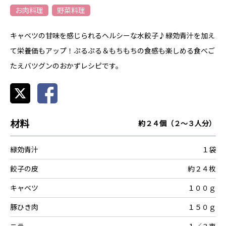
お肉料理
野菜料理
キャベツの甘味を感じられるヘルシーな水餃子♪緑効青汁を加え
て栄養価もアップ！ぷるぷる＆もちもちの食感も楽しめる食べご
たえバツグンのおかずレシピです。
材料
約２４個（２～３人分）
緑効青汁
１袋
餃子の皮
約２４枚
キャベツ
１００ｇ
豚ひき肉
１５０ｇ
ニラ
１／３束