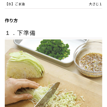
【Ｂ】ごま油
大さじ１
作り方
１．下準備