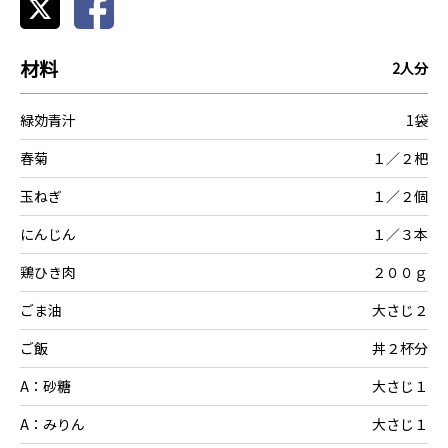
材料
2人分
緑効青汁
1袋
春菊
１／２杷
玉ねぎ
１／２個
にんじん
１／３本
鶏ひき肉
２００ｇ
ごま油
大さじ２
ご飯
丼２杯分
A：砂糖
大さじ１
A：みりん
大さじ１