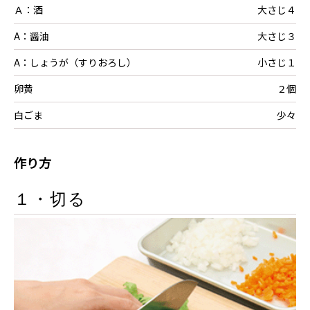
Ａ：酒
大さじ４
A：醤油
大さじ３
A：しょうが（すりおろし）
小さじ１
卵黄
２個
白ごま
少々
作り方
１・切る