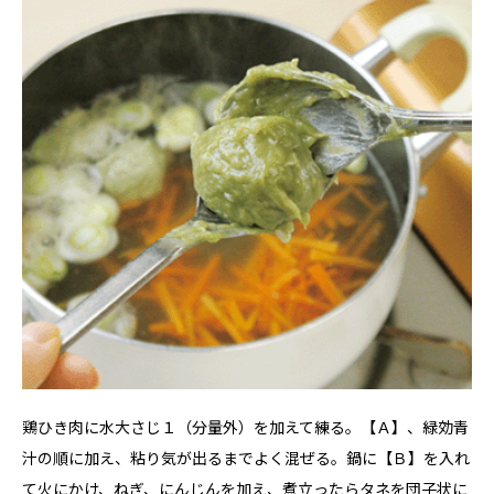
鶏ひき肉に水大さじ１（分量外）を加えて練る。【Ａ】、緑効青
汁の順に加え、粘り気が出るまでよく混ぜる。鍋に【Ｂ】を入れ
て火にかけ、ねぎ、にんじんを加え、煮立ったらタネを団子状に