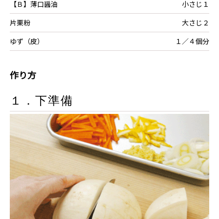
【Ｂ】薄口醤油
小さじ１
片栗粉
大さじ２
ゆず（皮）
１／４個分
作り方
１．下準備