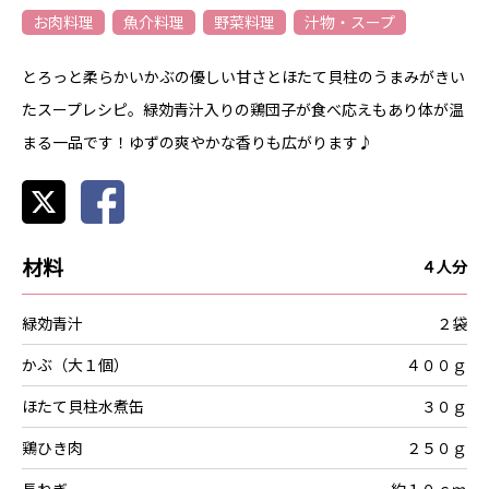
お肉料理
魚介料理
野菜料理
汁物・スープ
とろっと柔らかいかぶの優しい甘さとほたて貝柱のうまみがきい
たスープレシピ。緑効青汁入りの鶏団子が食べ応えもあり体が温
まる一品です！ゆずの爽やかな香りも広がります♪
材料
４人分
緑効青汁
２袋
かぶ（大１個）
４００ｇ
ほたて貝柱水煮缶
３０ｇ
鶏ひき肉
２５０ｇ
長ねぎ
約１０ｃｍ