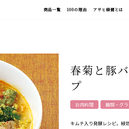
商品一覧
100の理由
アサヒ緑健とは
お
春菊と豚
プ
お肉料理
麺類・グラ
キムチ入り発酵レシピ。緑