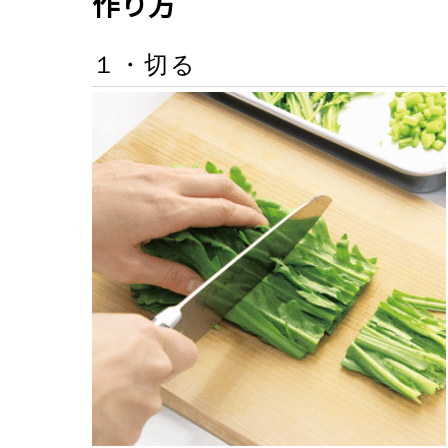
作り方
１・切る