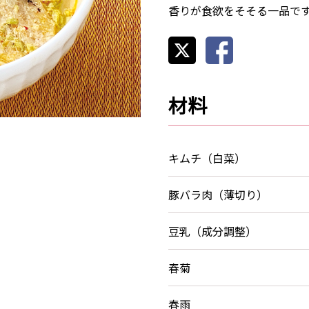
香りが食欲をそそる一品で
材料
キムチ（白菜）
豚バラ肉（薄切り）
豆乳（成分調整）
春菊
春雨