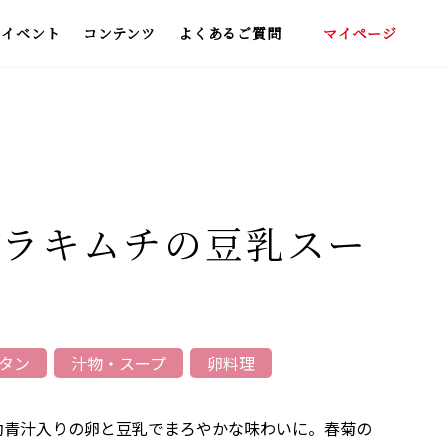
イベント
コンテンツ
よくあるご質問
マイページ
いしい飲み方
わくらくポイント
青汁レシピ集
バラキムチの豆乳スー
タン
汁物・スープ
卵料理
効青汁入りの卵と豆乳でまろやかな味わいに。春菊の