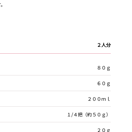
す。
２人分
８０ｇ
６０ｇ
２００ｍｌ
１/４把（約５０ｇ）
２０ｇ