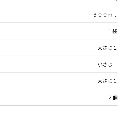
３００ｍｌ
１袋
大さじ１
小さじ１
大さじ１
２個