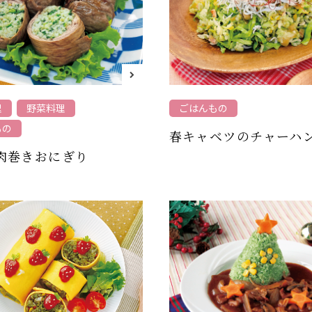
理
野菜料理
ごはんもの
もの
春キャベツのチャーハ
肉巻きおにぎり