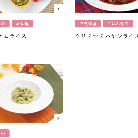
もの
卵料理
お肉料理
ごはんもの
オムライス
クリスマスハヤシライ
もの