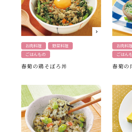
お肉料理
野菜料理
お肉料
ごはんもの
ごはん
春菊の鶏そぼろ丼
春菊の